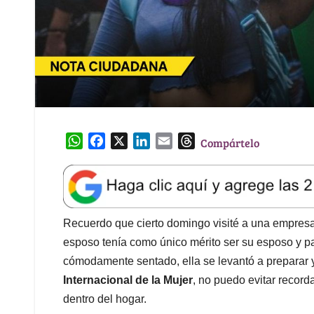
W
F
X
L
E
T
Compártelo
h
a
i
m
h
a
c
n
a
r
t
e
k
i
e
s
b
e
l
a
A
o
d
d
Recuerdo que cierto domingo visité a una empresar
p
o
I
s
esposo tenía como único mérito ser su esposo y pa
p
k
n
cómodamente sentado, ella se levantó a preparar y
Internacional de la Mujer
, no puedo evitar record
dentro del hogar.