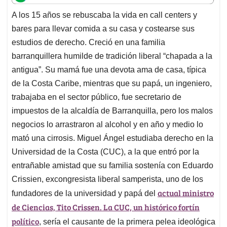
t
e
k
i
e
A los 15 años se rebuscaba la vida en call centers y
s
b
e
l
a
bares para llevar comida a su casa y costearse sus
A
o
d
d
p
o
I
s
estudios de derecho. Creció en una familia
p
k
n
barranquillera humilde de tradición liberal “chapada a la
antigua”. Su mamá fue una devota ama de casa, típica
de la Costa Caribe, mientras que su papá, un ingeniero,
trabajaba en el sector público, fue secretario de
impuestos de la alcaldía de Barranquilla, pero los malos
negocios lo arrastraron al alcohol y en año y medio lo
mató una cirrosis. Miguel Ángel estudiaba derecho en la
Universidad de la Costa (CUC), a la que entró por la
entrañable amistad que su familia sostenía con Eduardo
Crissien, excongresista liberal samperista, uno de los
actual ministro
fundadores de la universidad y papá del
de Ciencias,
Tito Crissen. La CUC, un histórico fortín
político
, sería el causante de la primera pelea ideológica