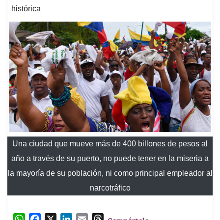
histórica
Una ciudad que mueve más de 400 billones de pesos al
año a través de su puerto, no puede tener en la miseria a
la mayoría de su población, ni como principal empleador al
narcotráfico
W
F
X
L
E
T