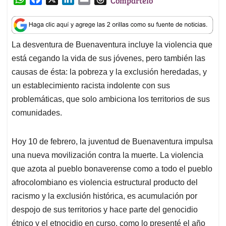
Compártelo
h
a
i
m
h
a
c
n
a
r
t
e
k
i
e
La desventura de Buenaventura incluye la violencia que
s
b
e
l
a
está cegando la vida de sus jóvenes, pero también las
A
o
d
d
p
o
I
s
causas de ésta: la pobreza y la exclusión heredadas, y
p
k
n
un establecimiento racista indolente con sus
problemáticas, que solo ambiciona los territorios de sus
comunidades.
Hoy 10 de febrero, la juventud de Buenaventura impulsa
una nueva movilización contra la muerte. La violencia
que azota al pueblo bonaverense como a todo el pueblo
afrocolombiano es violencia estructural producto del
racismo y la exclusión histórica, es acumulación por
despojo de sus territorios y hace parte del genocidio
étnico y el etnocidio en curso, como lo presenté el año