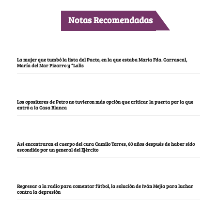
Notas Recomendadas
La mujer que tumbó la lista del Pacto, en la que estaba María Fda. Carrascal,
María del Mar Pizarro y “Lalis
Los opositores de Petro no tuvieron más opción que criticar la puerta por la que
entró a la Casa Blanca
Así encontraron el cuerpo del cura Camilo Torres, 60 años después de haber sido
escondido por un general del Ejército
Regresar a la radio para comentar fútbol, la solución de Iván Mejía para luchar
contra la depresión