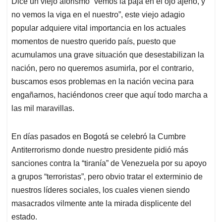
Dice un viejo aforismo “vemos la paja en el ojo ajeno, y
s
b
e
l
a
no vemos la viga en el nuestro”, este viejo adagio
A
o
d
d
p
o
I
s
popular adquiere vital importancia en los actuales
p
k
n
momentos de nuestro querido país, puesto que
acumulamos una grave situación que desestabilizan la
nación, pero no queremos asumirla, por el contrario,
buscamos esos problemas en la nación vecina para
engañarnos, haciéndonos creer que aquí todo marcha a
las mil maravillas.
En días pasados en Bogotá se celebró la Cumbre
Antiterrorismo donde nuestro presidente pidió más
sanciones contra la “tiranía” de Venezuela por su apoyo
a grupos “terroristas”, pero obvio tratar el exterminio de
nuestros líderes sociales, los cuales vienen siendo
masacrados vilmente ante la mirada displicente del
estado.