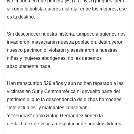
No importa en qué primera (E, D, C, B, A) juegues; pero
s
b
e
l
a
si como futbolista quieres disfrutar entre los mejores, ese
A
o
d
d
p
o
I
s
es tu destino.
p
k
n
Sin desconocer nuestra historia, tampoco a quienes nos
invadieron, masacraron nuestra población, destruyeron
nuestro patrimonio, violaron y asesinaron a nuestras
niñas y mujeres aborígenes, no les debemos
absolutamente nada.
Han transcurrido 529 años y aún no han reparado a las
víctimas en Sur y Centroamérica ni devuelto parte del
patrimonio, que la descendencia de dichos hampones
"intelectuales" y materiales conservan.
Y "señoras" como Salud Hernández tienen la
desfachatez de venir a despotricar de nuestros líderes.