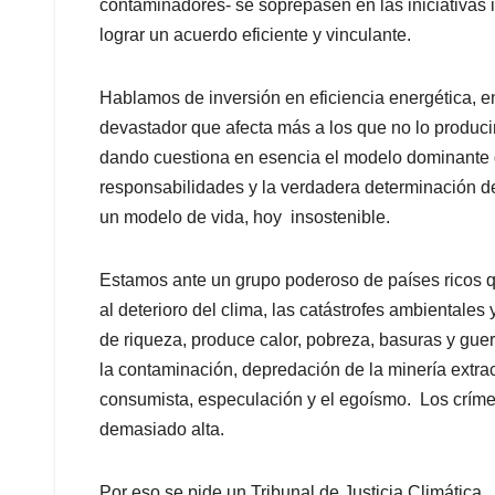
contaminadores- se soprepasen en las iniciativas i
lograr un acuerdo eficiente y vinculante.
Hablamos de inversión en eficiencia energética, en
devastador que afecta más a los que no lo produc
dando cuestiona en esencia el modelo dominante
responsabilidades y la verdadera determinación de
un modelo de vida, hoy insostenible.
Estamos ante un grupo poderoso de países ricos q
al deterioro del clima, las catástrofes ambientales
de riqueza, produce calor, pobreza, basuras y guerr
la contaminación, depredación de la minería extrac
consumista, especulación y el egoísmo. Los crím
demasiado alta.
Por eso se pide un Tribunal de Justicia Climática.