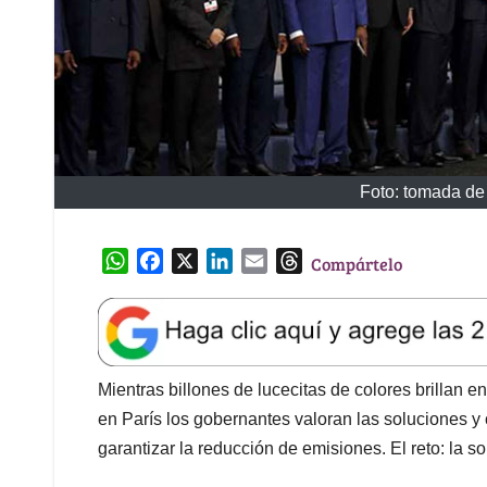
Foto: tomada d
W
F
X
L
E
T
Compártelo
h
a
i
m
h
a
c
n
a
r
t
e
k
i
e
s
b
e
l
a
A
o
d
d
Mientras billones de lucecitas de colores brillan 
p
o
I
s
en París los gobernantes valoran las soluciones 
p
k
n
garantizar la reducción de emisiones. El reto: la so