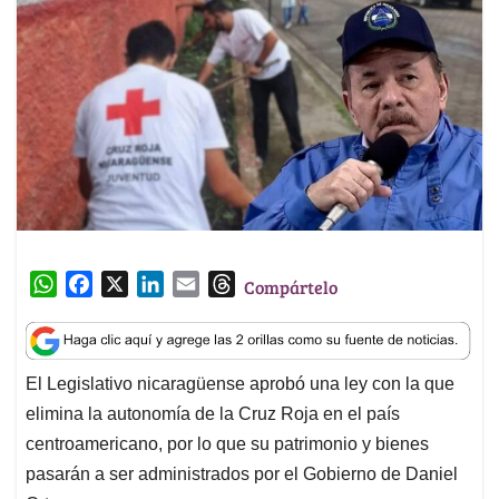
W
F
X
L
E
T
Compártelo
h
a
i
m
h
a
c
n
a
r
t
e
k
i
e
El Legislativo nicaragüense aprobó una ley con la que
s
b
e
l
a
elimina la autonomía de la Cruz Roja en el país
A
o
d
d
p
o
I
s
centroamericano, por lo que su patrimonio y bienes
p
k
n
pasarán a ser administrados por el Gobierno de Daniel