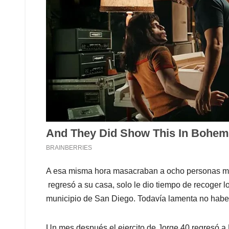
A esa misma hora masacraban a ocho personas má
regresó a su casa, solo le dio tiempo de recoger lo
municipio de San Diego. Todavía lamenta no haber
Un mes después el ejercito de Jorge 40 regresó a 