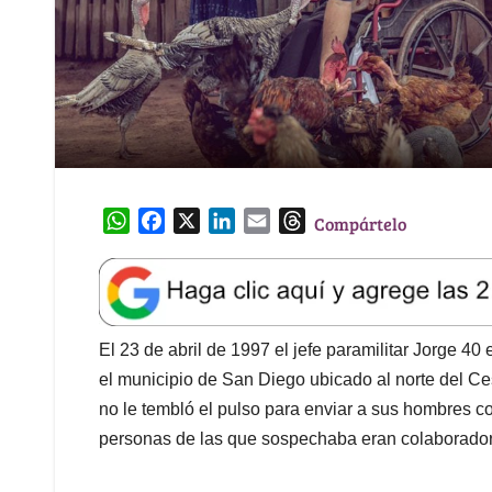
W
F
X
L
E
T
Compártelo
h
a
i
m
h
a
c
n
a
r
t
e
k
i
e
s
b
e
l
a
A
o
d
d
El 23 de abril de 1997 el jefe paramilitar Jorge 40
p
o
I
s
el municipio de San Diego ubicado al norte del Ce
p
k
n
no le tembló el pulso para enviar a sus hombres c
personas de las que sospechaba eran colaborador