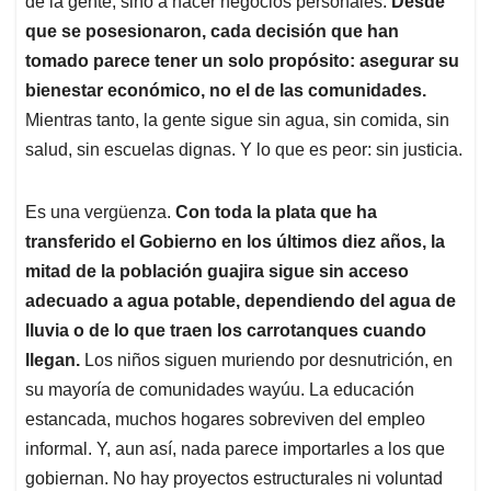
p
o
I
s
de la gente, sino a hacer negocios personales.
Desde
p
k
n
que se posesionaron, cada decisión que han
tomado parece tener un solo propósito: asegurar su
bienestar económico, no el de las comunidades.
Mientras tanto, la gente sigue sin agua, sin comida, sin
salud, sin escuelas dignas. Y lo que es peor: sin justicia.
Es una vergüenza.
Con toda la plata que ha
transferido el Gobierno en los últimos diez años, la
mitad de la población guajira sigue sin acceso
adecuado a agua potable, dependiendo del agua de
lluvia o de lo que traen los carrotanques cuando
llegan.
Los niños siguen muriendo por desnutrición, en
su mayoría de comunidades wayúu. La educación
estancada, muchos hogares sobreviven del empleo
informal. Y, aun así, nada parece importarles a los que
gobiernan. No hay proyectos estructurales ni voluntad