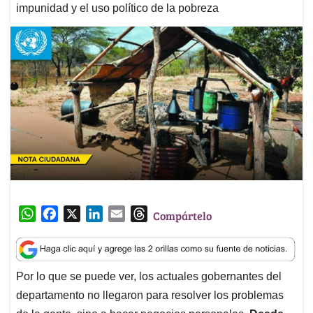
impunidad y el uso político de la pobreza
W
F
X
L
E
T
Compártelo
h
a
i
m
h
a
c
n
a
r
t
e
k
i
e
Por lo que se puede ver, los actuales gobernantes del
s
b
e
l
a
departamento no llegaron para resolver los problemas
A
o
d
d