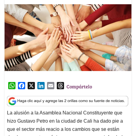
W
F
X
L
E
T
Compártelo
h
a
i
m
h
a
c
n
a
r
t
e
k
i
e
La alusión a la Asamblea Nacional Constituyente que
s
b
e
l
a
hizo Gustavo Petro en la ciudad de Cali ha dado pie a
A
o
d
d
p
o
I
s
que el sector más reacio a los cambios que se están