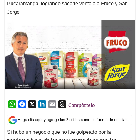
Bucaramanga, logrando sacarle ventaja a Fruco y San
Jorge
W
F
X
L
E
T
Compártelo
h
a
i
m
h
a
c
n
a
r
t
e
k
i
e
Si hubo un negocio que no fue golpeado por la
s
b
e
l
a