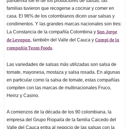
pandemia fue el de los productores de salsas: las
A
o
d
d
p
o
I
s
familias tuvieron que recogerse a cocinar y comer en
p
k
n
casa. El 96% de los colombianos dicen usar salsas y
condimentos. Y las grandes marcas nacionales son tres:
San Jorge
La Constancia de la compañía Colombina y
de Levapan
Campi de la
, también del Valle del Cauca y
compañía Team Foods
.
Las variedades de salsas más utilizadas son salsa de
tomate, mayonesa, mostaza y salsa rosada. En algunas
en particular como la salsa de tomate, estas compañías
compiten con las marcas de multinacionales Fruco,
Heinz y Casino.
A comienzos de la década de los 90 colombiana, la
empresa del Grupo Riopaila de la familia Caicedo del
Valle del Cauca entra al negocio de las salsas con la