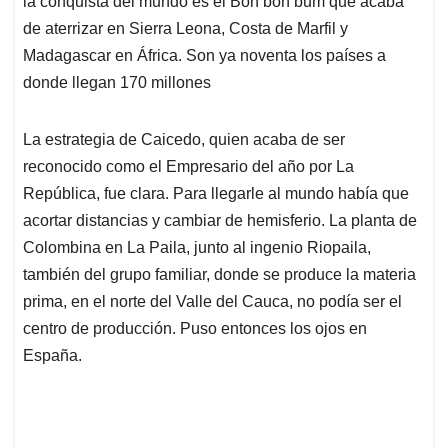
p
o
I
s
la conquista del mundo es el Bon bon bum que acaba
p
k
n
de aterrizar en Sierra Leona, Costa de Marfil y
Madagascar en África. Son ya noventa los países a
donde llegan 170 millones
La estrategia de Caicedo, quien acaba de ser
reconocido como el Empresario del año por La
República, fue clara. Para llegarle al mundo había que
acortar distancias y cambiar de hemisferio. La planta de
Colombina en La Paila, junto al ingenio Riopaila,
también del grupo familiar, donde se produce la materia
prima, en el norte del Valle del Cauca, no podía ser el
centro de producción. Puso entonces los ojos en
España.