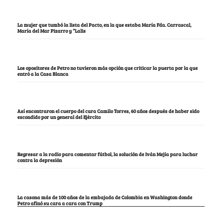
La mujer que tumbó la lista del Pacto, en la que estaba María Fda. Carrascal,
María del Mar Pizarro y “Lalis
Los opositores de Petro no tuvieron más opción que criticar la puerta por la que
entró a la Casa Blanca
Así encontraron el cuerpo del cura Camilo Torres, 60 años después de haber sido
escondido por un general del Ejército
Regresar a la radio para comentar fútbol, la solución de Iván Mejía para luchar
contra la depresión
La casona más de 100 años de la embajada de Colombia en Washington donde
Petro afinó su cara a cara con Trump