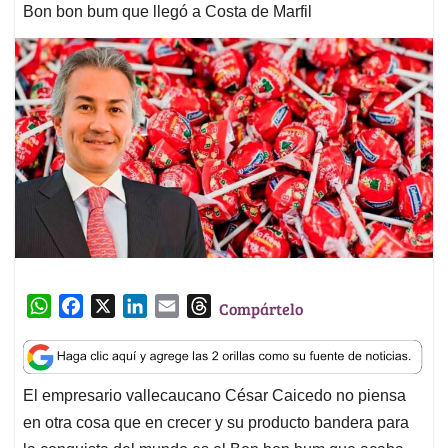
Bon bon bum que llegó a Costa de Marfil
W
F
X
L
E
T
Compártelo
h
a
i
m
h
a
c
n
a
r
t
e
k
i
e
El empresario vallecaucano César Caicedo no piensa
s
b
e
l
a
en otra cosa que en crecer y su producto bandera para
A
o
d
d