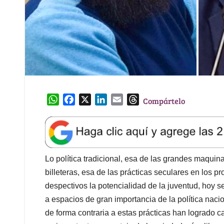
W
F
X
L
E
T
Compártelo
h
a
i
m
h
a
c
n
a
r
t
e
k
i
e
s
b
e
l
a
A
o
d
d
Lo política tradicional, esa de las grandes maquin
p
o
I
s
billeteras, esa de las prácticas seculares en los p
p
k
n
despectivos la potencialidad de la juventud, hoy 
a espacios de gran importancia de la política naci
de forma contraria a estas prácticas han logrado c