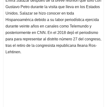
p
o
I
s
Elvira Salazar después de la breve reunión que tuvo con
p
k
n
Gustavo Petro durante la visita que lleva en los Estados
Unidos. Salazar se hizo conocer en toda
Hispanoamérica debido a su labor periodística ejercida
durante veinte años en canales como Telemundo y
posteriormente en CNN. En el 2018 dejó el periodismo
para para representar al distrito número 27 del congreso,
tras el retiro de la congresista republicana Ileana Ros-
Lehtinen.