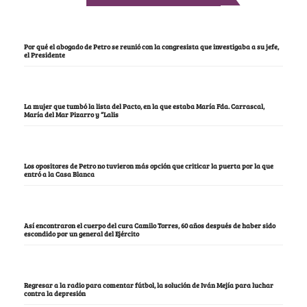
Por qué el abogado de Petro se reunió con la congresista que investigaba a su jefe,
el Presidente
La mujer que tumbó la lista del Pacto, en la que estaba María Fda. Carrascal,
María del Mar Pizarro y “Lalis
Los opositores de Petro no tuvieron más opción que criticar la puerta por la que
entró a la Casa Blanca
Así encontraron el cuerpo del cura Camilo Torres, 60 años después de haber sido
escondido por un general del Ejército
Regresar a la radio para comentar fútbol, la solución de Iván Mejía para luchar
contra la depresión