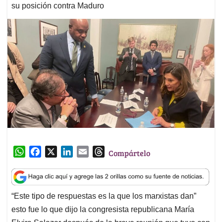
su posición contra Maduro
W
F
X
L
E
T
Compártelo
h
a
i
m
h
a
c
n
a
r
t
e
k
i
e
“Este tipo de respuestas es la que los marxistas dan”
s
b
e
l
a
esto fue lo que dijo la congresista republicana María
A
o
d
d