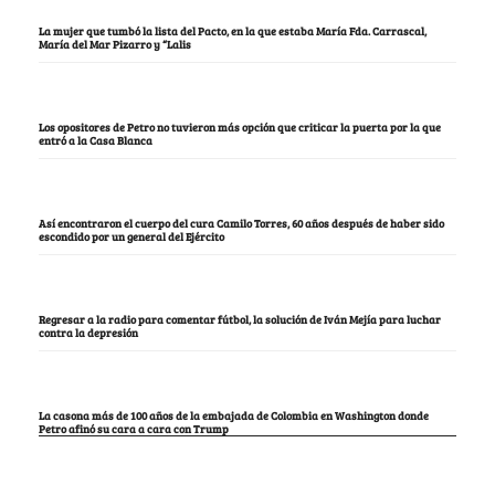
La mujer que tumbó la lista del Pacto, en la que estaba María Fda. Carrascal,
María del Mar Pizarro y “Lalis
Los opositores de Petro no tuvieron más opción que criticar la puerta por la que
entró a la Casa Blanca
Así encontraron el cuerpo del cura Camilo Torres, 60 años después de haber sido
escondido por un general del Ejército
Regresar a la radio para comentar fútbol, la solución de Iván Mejía para luchar
contra la depresión
La casona más de 100 años de la embajada de Colombia en Washington donde
Petro afinó su cara a cara con Trump