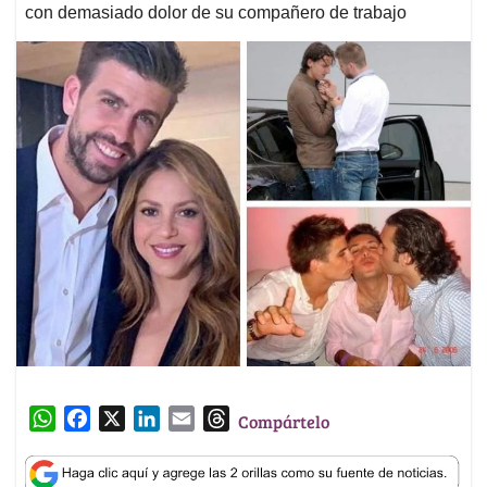
con demasiado dolor de su compañero de trabajo
W
F
X
L
E
T
Compártelo
h
a
i
m
h
a
c
n
a
r