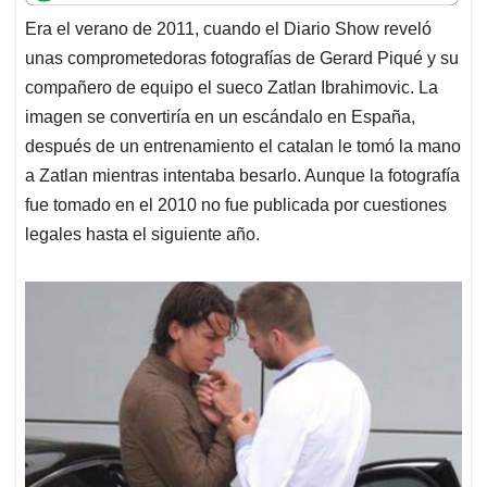
t
e
k
i
e
Era el verano de 2011, cuando el Diario Show reveló
s
b
e
l
a
unas comprometedoras fotografías de Gerard Piqué y su
A
o
d
d
p
o
I
s
compañero de equipo el sueco Zatlan Ibrahimovic. La
p
k
n
imagen se convertiría en un escándalo en España,
después de un entrenamiento el catalan le tomó la mano
a Zatlan mientras intentaba besarlo. Aunque la fotografía
fue tomado en el 2010 no fue publicada por cuestiones
legales hasta el siguiente año.