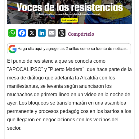
W
F
X
L
E
T
Compártelo
h
a
i
m
h
a
c
n
a
r
t
e
k
i
e
El punto de resistencia que se conocía como
s
b
e
l
a
"APOCALIPSO" y "Puerto Madera", que hace parte de la
A
o
d
d
p
o
I
s
mesa de diálogo que adelanta la Alcaldía con los
p
k
n
manifestantes, se levanta según anunciaron los
muchachos de primera línea en un video en la noche de
ayer. Los bloqueos se transformarán en una asamblea
permanente y procesos pedagógicos en los barrios a los
que llegaron en negociaciones con los vecinos del
sector.