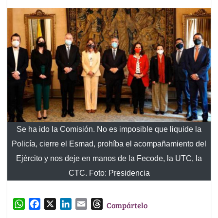
Se ha ido la Comisión. No es imposible que liquide la
Policía, cierre el Esmad, prohíba el acompañamiento del
Ejército y nos deje en manos de la Fecode, la UTC, la
CTC. Foto: Presidencia
W
F
X
L
E
T
Compártelo
h
a
i
m
h