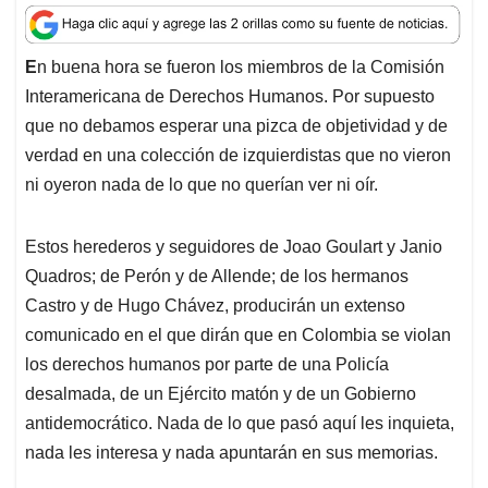
a
c
n
a
r
t
e
k
i
e
E
n buena hora se fueron los miembros de la Comisión
s
b
e
l
a
Interamericana de Derechos Humanos. Por supuesto
A
o
d
d
p
o
I
s
que no debamos esperar una pizca de objetividad y de
p
k
n
verdad en una colección de izquierdistas que no vieron
ni oyeron nada de lo que no querían ver ni oír.
Estos herederos y seguidores de Joao Goulart y Janio
Quadros; de Perón y de Allende; de los hermanos
Castro y de Hugo Chávez, producirán un extenso
comunicado en el que dirán que en Colombia se violan
los derechos humanos por parte de una Policía
desalmada, de un Ejército matón y de un Gobierno
antidemocrático. Nada de lo que pasó aquí les inquieta,
nada les interesa y nada apuntarán en sus memorias.