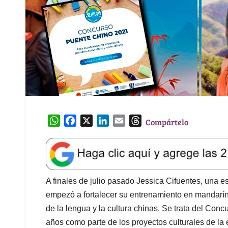
W
F
X
L
E
T
Compártelo
h
a
i
m
h
a
c
n
a
r
t
e
k
i
e
s
b
e
l
a
A
o
d
d
A finales de julio pasado Jessica Cifuentes, una 
p
o
I
s
empezó a fortalecer su entrenamiento en mandarí
p
k
n
de la lengua y la cultura chinas. Se trata del Con
años como parte de los proyectos culturales de l