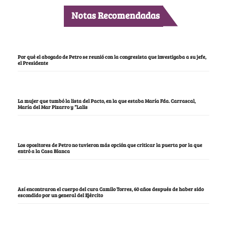
Notas Recomendadas
Por qué el abogado de Petro se reunió con la congresista que investigaba a su jefe,
el Presidente
La mujer que tumbó la lista del Pacto, en la que estaba María Fda. Carrascal,
María del Mar Pizarro y “Lalis
Los opositores de Petro no tuvieron más opción que criticar la puerta por la que
entró a la Casa Blanca
Así encontraron el cuerpo del cura Camilo Torres, 60 años después de haber sido
escondido por un general del Ejército