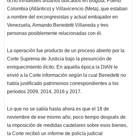
p
o
I
s
ocho inmuebles urbanos ubicados en Bogotá, Puerto
p
k
n
Colombia (Atlántico) y Villavicencio (Meta), que estaban
a nombre del excongresistas y actual embajador en
Venezuela, Armando Benedetti Villaneda y tres
personas posiblemente relacionadas con él.
La operación fue producto de un proceso abierto por la
Corte Suprema de Justicia bajo la presunción de
enriquecimiento ilícito. En aquella época la DIAN le
envió a la Corte información según la cual Benedetti no
había justificado patrimonios correspondientes a los
períodos 2009, 2014, 2016 y 2017.
Lo que no se sabía hasta ahora es que el 18 de
noviembre de ese mismo año, poco tiempo después de
la imposición de medidas cautelares sobre esos bienes,
la Corte recibió un informe de policía judicial