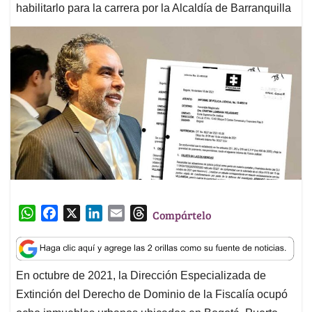
habilitarlo para la carrera por la Alcaldía de Barranquilla
W
F
X
L
E
T
Compártelo
h
a
i
m
h
a
c
n
a
r
t
e
k
i
e
En octubre de 2021, la Dirección Especializada de
s
b
e
l
a
Extinción del Derecho de Dominio de la Fiscalía ocupó
A
o
d
d