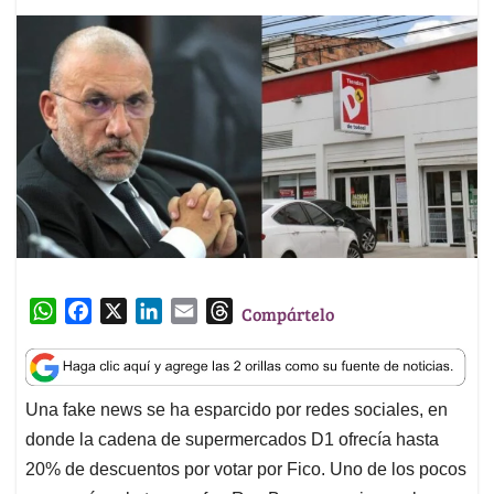
W
F
X
L
E
T
Compártelo
h
a
i
m
h
a
c
n
a
r
t
e
k
i
e
Una fake news se ha esparcido por redes sociales, en
s
b
e
l
a
donde la cadena de supermercados D1 ofrecía hasta
A
o
d
d
p
o
I
s
20% de descuentos por votar por Fico. Uno de los pocos