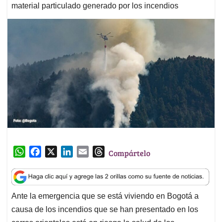
material particulado generado por los incendios
W
F
X
L
E
T
Compártelo
h
a
i
m
h
a
c
n
a
r
t
e
k
i
e
Ante la emergencia que se está viviendo en Bogotá a
s
b
e
l
a
causa de los incendios que se han presentado en los
A
o
d
d