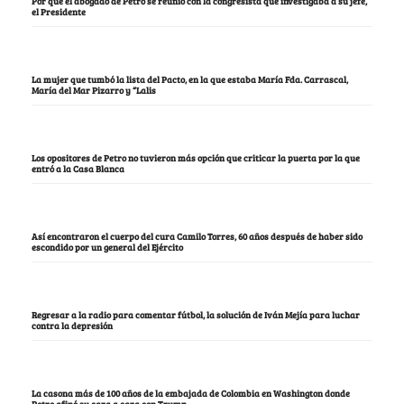
Por qué el abogado de Petro se reunió con la congresista que investigaba a su jefe,
el Presidente
La mujer que tumbó la lista del Pacto, en la que estaba María Fda. Carrascal,
María del Mar Pizarro y “Lalis
Los opositores de Petro no tuvieron más opción que criticar la puerta por la que
entró a la Casa Blanca
Así encontraron el cuerpo del cura Camilo Torres, 60 años después de haber sido
escondido por un general del Ejército
Regresar a la radio para comentar fútbol, la solución de Iván Mejía para luchar
contra la depresión
La casona más de 100 años de la embajada de Colombia en Washington donde
Petro afinó su cara a cara con Trump