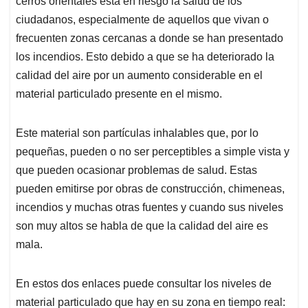
p
o
I
s
cerros orientales está en riesgo la salud de los
p
k
n
ciudadanos, especialmente de aquellos que vivan o
frecuenten zonas cercanas a donde se han presentado
los incendios. Esto debido a que se ha deteriorado la
calidad del aire por un aumento considerable en el
material particulado presente en el mismo.
Este material son partículas inhalables que, por lo
pequeñas, pueden o no ser perceptibles a simple vista y
que pueden ocasionar problemas de salud. Estas
pueden emitirse por obras de construcción, chimeneas,
incendios y muchas otras fuentes y cuando sus niveles
son muy altos se habla de que la calidad del aire es
mala.
En estos dos enlaces puede consultar los niveles de
material particulado que hay en su zona en tiempo real: