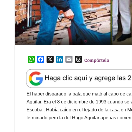
W
F
X
L
E
T
Compártelo
h
a
i
m
h
a
c
n
a
r
t
e
k
i
e
s
b
e
l
a
A
o
d
d
El haber disparado la bala que mató al capo de ca
p
o
I
s
Aguilar. Era el 8 de diciembre de 1993 cuando se v
p
k
n
Escobar. Había caído en el tejado de la casa en M
terminado pero la del Hugo Aguilar apenas comen