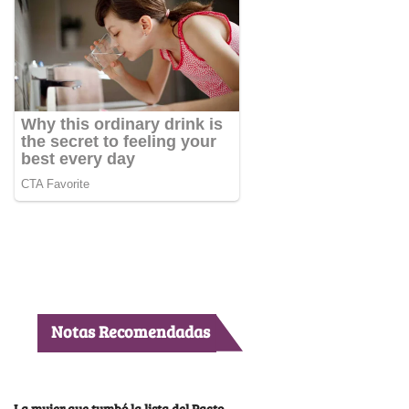
Notas Recomendadas
La mujer que tumbó la lista del Pacto,