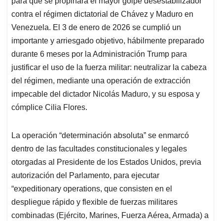
p
o
I
s
para que se propinara el mayor golpe desestabilizador
p
k
n
contra el régimen dictatorial de Chávez y Maduro en
Venezuela. El 3 de enero de 2026 se cumplió un
importante y arriesgado objetivo, hábilmente preparado
durante 6 meses por la Administración Trump para
justificar el uso de la fuerza militar: neutralizar la cabeza
del régimen, mediante una operación de extracción
impecable del dictador Nicolás Maduro, y su esposa y
cómplice Cilia Flores.
La operación “determinación absoluta” se enmarcó
dentro de las facultades constitucionales y legales
otorgadas al Presidente de los Estados Unidos, previa
autorización del Parlamento, para ejecutar
“expeditionary operations, que consisten en el
despliegue rápido y flexible de fuerzas militares
combinadas (Ejército, Marines, Fuerza Aérea, Armada) a