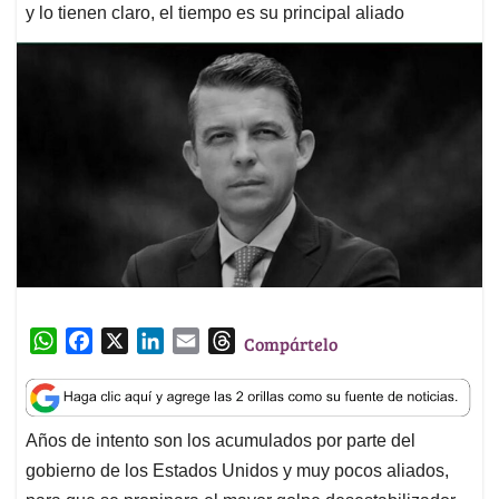
y lo tienen claro, el tiempo es su principal aliado
W
F
X
L
E
T
Compártelo
h
a
i
m
h
a
c
n
a
r
t
e
k
i
e
Años de intento son los acumulados por parte del
s
b
e
l
a
gobierno de los Estados Unidos y muy pocos aliados,
A
o
d
d