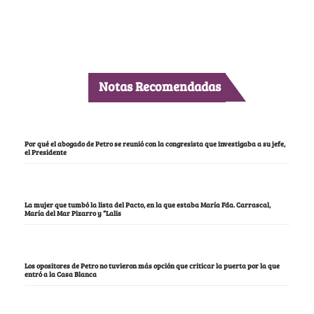
Notas Recomendadas
Por qué el abogado de Petro se reunió con la congresista que investigaba a su jefe,
el Presidente
La mujer que tumbó la lista del Pacto, en la que estaba María Fda. Carrascal,
María del Mar Pizarro y “Lalis
Los opositores de Petro no tuvieron más opción que criticar la puerta por la que
entró a la Casa Blanca