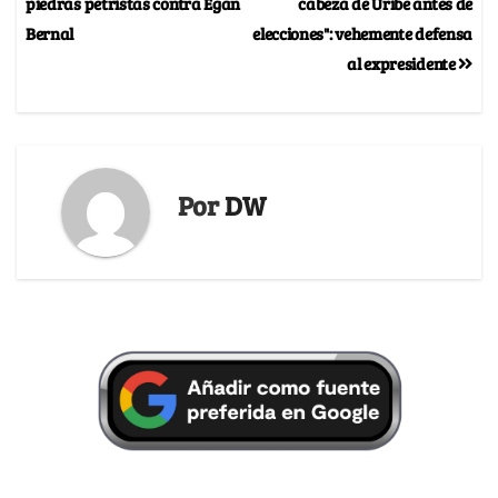
piedras petristas contra Egan
cabeza de Uribe antes de
Bernal
elecciones": vehemente defensa
al expresidente
Por
DW