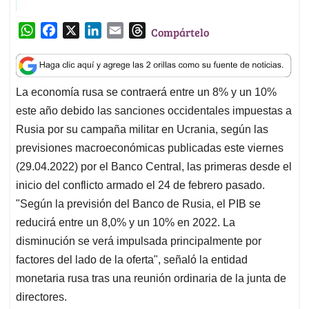
W
F
X
L
E
T
Compártelo
h
a
i
m
h
a
c
n
a
r
t
e
k
i
e
La economía rusa se contraerá entre un 8% y un 10%
s
b
e
l
a
este año debido las sanciones occidentales impuestas a
A
o
d
d
p
o
I
s
Rusia por su campaña militar en Ucrania, según las
p
k
n
previsiones macroeconómicas publicadas este viernes
(29.04.2022) por el Banco Central, las primeras desde el
inicio del conflicto armado el 24 de febrero pasado.
"Según la previsión del Banco de Rusia, el PIB se
reducirá entre un 8,0% y un 10% en 2022. La
disminución se verá impulsada principalmente por
factores del lado de la oferta", señaló la entidad
monetaria rusa tras una reunión ordinaria de la junta de
directores.