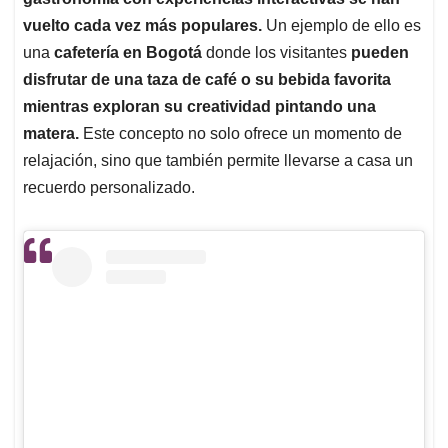
A
o
d
d
p
o
I
s
vuelto cada vez más populares.
Un ejemplo de ello es
p
k
n
una
cafetería en Bogotá
donde los visitantes
pueden
disfrutar de una taza de café o su bebida favorita
mientras exploran su creatividad pintando una
matera.
Este concepto no solo ofrece un momento de
relajación, sino que también permite llevarse a casa un
recuerdo personalizado.