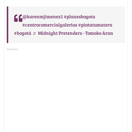
@karenmjimenez1
#planesbogota
#centrocomercialgalerias
#pintatumatera
#bogotá
♬ Midnight Pretenders - Tomoko Aran
Anuncios.