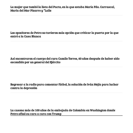
La mujer que tumbó la lista del Pacto, en la que estaba María Fda. Carrascal,
María del Mar Pizarro y “Lalis
Los opositores de Petro no tuvieron más opción que criticar la puerta por la que
entró a la Casa Blanca
Así encontraron el cuerpo del cura Camilo Torres, 60 años después de haber sido
escondido por un general del Ejército
Regresar a la radio para comentar fútbol, la solución de Iván Mejía para luchar
contra la depresión
La casona más de 100 años de la embajada de Colombia en Washington donde
Petro afinó su cara a cara con Trump