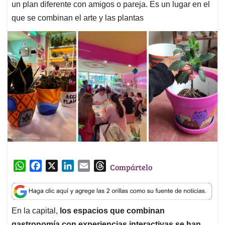
un plan diferente con amigos o pareja. Es un lugar en el
que se combinan el arte y las plantas
W
F
X
L
E
T
Compártelo
h
a
i
m
h
a
c
n
a
r
t
e
k
i
e
En la capital,
los espacios que combinan
s
b
e
l
a
gastronomía con experiencias interactivas se han