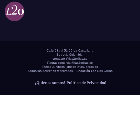
Calle 98a # 51-69 La Castellana
Bogotá, Colombia.
contacto @las2orillas.co
Pauta:
comercial@las2orillas.co
Temas Juridicos:
juridico@las2orillas.co
Todos los derechos reservados. Fundación Las Dos Orillas
¿Quiénes somos?
Política de Privacidad