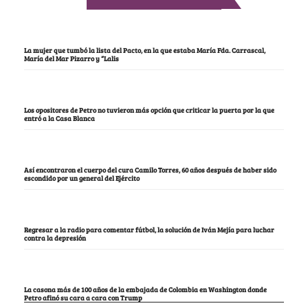
La mujer que tumbó la lista del Pacto, en la que estaba María Fda. Carrascal,
María del Mar Pizarro y “Lalis
Los opositores de Petro no tuvieron más opción que criticar la puerta por la que
entró a la Casa Blanca
Así encontraron el cuerpo del cura Camilo Torres, 60 años después de haber sido
escondido por un general del Ejército
Regresar a la radio para comentar fútbol, la solución de Iván Mejía para luchar
contra la depresión
La casona más de 100 años de la embajada de Colombia en Washington donde
Petro afinó su cara a cara con Trump