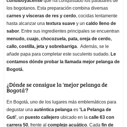
p
o
I
s
cundiboyacense
que ha conquistado los paladares de
p
k
n
los bogotanos. Esta preparación combina diversas
carnes y vísceras de res y cerdo
, cocidas lentamente
hasta alcanzar una
textura suave
y un
caldo lleno de
sabor
. Entre sus ingredientes principales se encuentran
menudo, cuajo, chocozuela, pata, oreja de cerdo,
callo, costilla, jeta y sobrebarriga
. Además, se le
añade papa para completar este suculento sudado.
Le
contamos dónde probar la llamada mejor pelanga de
Bogotá.
¿Dónde se consigue la 'mejor pelanga de
Bogotá'?
En Bogotá, uno de los lugares más emblemáticos para
degustar una
auténtica pelanga
es
'La Pelanga de
Guti'
, un
puesto callejero
ubicado en la
calle 63 con
carrera 50
, frente al
complejo acuático
. Cada
fin de