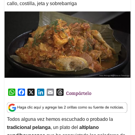
callo, costilla, jeta y sobrebarriga
W
F
X
L
E
T
Compártelo
h
a
i
m
h
a
c
n
a
r
t
e
k
i
e
Todos alguna vez hemos escuchado o probado la
s
b
e
l
a
tradicional pelanga
, un plato del
altiplano
A
o
d
d