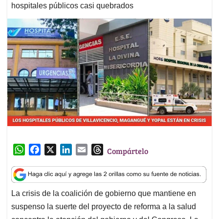
hospitales públicos casi quebrados
W
F
X
L
E
T
Compártelo
h
a
i
m
h
a
c
n
a
r
t
e
k
i
e
La crisis de la coalición de gobierno que mantiene en
s
b
e
l
a
suspenso la suerte del proyecto de reforma a la salud
A
o
d
d