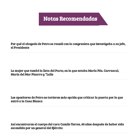
Notas Recomendadas
Por qué el abogado de Petro se reunió con la congresista que investigaba a su jefe,
el Presidente
La mujer que tumbó la lista del Pacto, en la que estaba María Fda. Carrascal,
María del Mar Pizarro y “Lalis
Los opositores de Petro no tuvieron más opción que criticar la puerta por la que
entró a la Casa Blanca
Así encontraron el cuerpo del cura Camilo Torres, 60 años después de haber sido
escondido por un general del Ejército