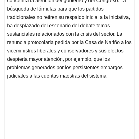
p
o
I
s
concentra la atención del gobierno y del Congreso. La
p
k
n
búsqueda de fórmulas para que los partidos
tradicionales no retiren su respaldo inicial a la iniciativa,
ha desplazado del escenario del debate temas
sustanciales relacionados con la crisis del sector. La
renuncia protocolaria pedida por la Casa de Nariño a los
viceministros liberales y conservadores y sus efectos
despierta mayor atención, por ejemplo, que los
problemas generados por los persistentes embargos
judiciales a las cuentas maestras del sistema.