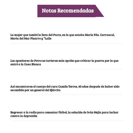
Notas Recomendadas
La mujer que tumbó la lista del Pacto, en la que estaba María Fda. Carrascal,
María del Mar Pizarro y “Lalis
Los opositores de Petro no tuvieron más opción que criticar la puerta por la que
entró a la Casa Blanca
Así encontraron el cuerpo del cura Camilo Torres, 60 años después de haber sido
escondido por un general del Ejército
Regresar a la radio para comentar fútbol, la solución de Iván Mejía para luchar
contra la depresión