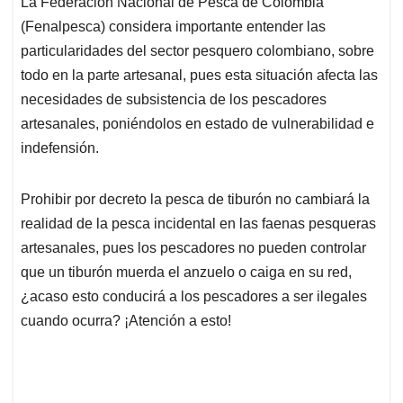
La Federación Nacional de Pesca de Colombia
s
b
e
l
a
(Fenalpesca) considera importante entender las
A
o
d
d
p
o
I
s
particularidades del sector pesquero colombiano, sobre
p
k
n
todo en la parte artesanal, pues esta situación afecta las
necesidades de subsistencia de los pescadores
artesanales, poniéndolos en estado de vulnerabilidad e
indefensión.
Prohibir por decreto la pesca de tiburón no cambiará la
realidad de la pesca incidental en las faenas pesqueras
artesanales, pues los pescadores no pueden controlar
que un tiburón muerda el anzuelo o caiga en su red,
¿acaso esto conducirá a los pescadores a ser ilegales
cuando ocurra? ¡Atención a esto!