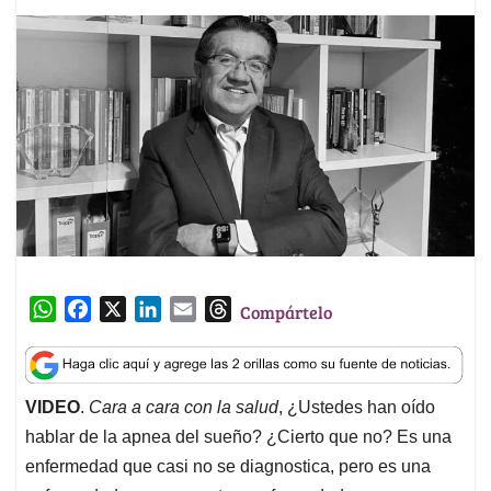
W
F
X
L
E
T
Compártelo
h
a
i
m
h
a
c
n
a
r
t
e
k
i
e
VIDEO
.
Cara a cara con la salud
, ¿Ustedes han oído
s
b
e
l
a
hablar de la apnea del sueño? ¿Cierto que no? Es una
A
o
d
d
p
o
I
s
enfermedad que casi no se diagnostica, pero es una