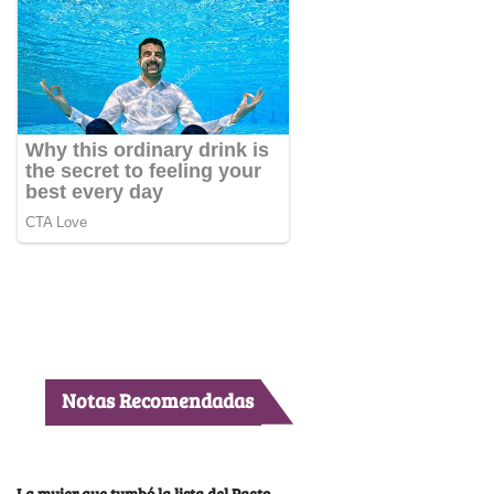
Notas Recomendadas
La mujer que tumbó la lista del Pacto,