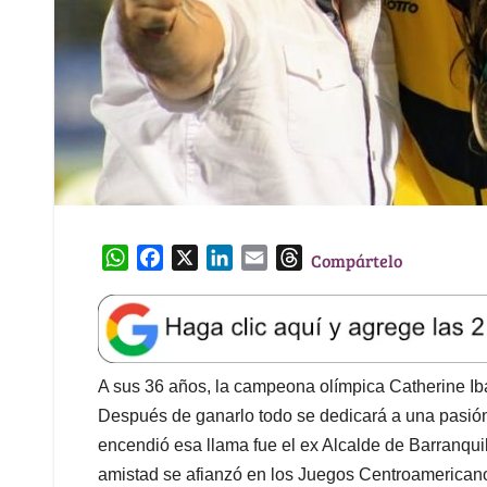
W
F
X
L
E
T
Compártelo
h
a
i
m
h
a
c
n
a
r
t
e
k
i
e
s
b
e
l
a
A
o
d
d
A sus 36 años, la campeona olímpica Catherine Ibar
p
o
I
s
Después de ganarlo todo se dedicará a una pasión 
p
k
n
encendió esa llama fue el ex Alcalde de Barranquil
amistad se afianzó en los Juegos Centroamericano