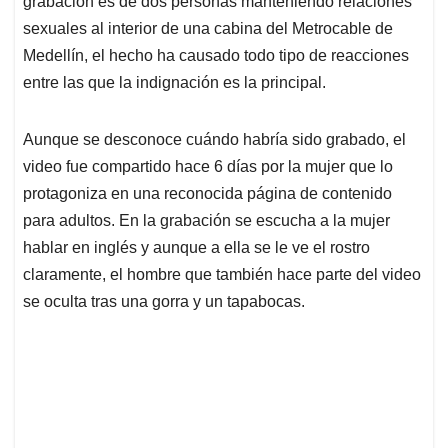
p
o
I
s
grabación es de dos personas manteniendo relaciones
p
k
n
sexuales al interior de una cabina del Metrocable de
Medellín, el hecho ha causado todo tipo de reacciones
entre las que la indignación es la principal.
Aunque se desconoce cuándo habría sido grabado, el
video fue compartido hace 6 días por la mujer que lo
protagoniza en una reconocida página de contenido
para adultos. En la grabación se escucha a la mujer
hablar en inglés y aunque a ella se le ve el rostro
claramente, el hombre que también hace parte del video
se oculta tras una gorra y un tapabocas.