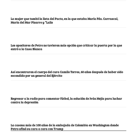
La mujer que tumbó la lista del Pacto, en la que estaba María Fda. Carrascal,
María del Mar Pizarro y “Lalis
Los opositores de Petro no tuvieron más opción que criticar la puerta por la que
entró a la Casa Blanca
Así encontraron el cuerpo del cura Camilo Torres, 60 años después de haber sido
escondido por un general del Ejército
Regresar a la radio para comentar fútbol, la solución de Iván Mejía para luchar
contra la depresión
La casona más de 100 años de la embajada de Colombia en Washington donde
Petro afinó su cara a cara con Trump