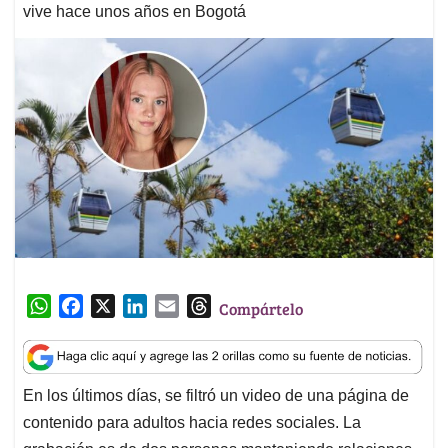
vive hace unos años en Bogotá
W
F
X
L
E
T
Compártelo
h
a
i
m
h
a
c
n
a
r
t
e
k
i
e
En los últimos días, se filtró un video de una página de
s
b
e
l
a
contenido para adultos hacia redes sociales. La
A
o
d
d