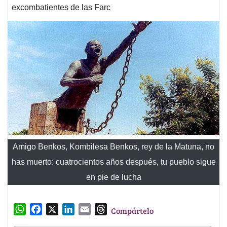
excombatientes de las Farc
Amigo Benkos, Kombilesa Benkos, rey de la Matuna, no
has muerto: cuatrocientos años después, tu pueblo sigue
en pie de lucha
W
F
X
L
E
T
Compártelo
h
a
i
m
h