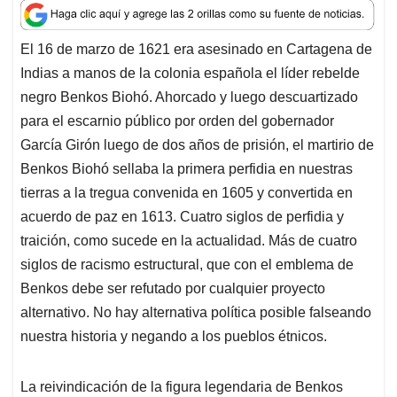
a
c
n
a
r
t
e
k
i
e
El 16 de marzo de 1621 era asesinado en Cartagena de
s
b
e
l
a
Indias a manos de la colonia española el líder rebelde
A
o
d
d
p
o
I
s
negro Benkos Biohó. Ahorcado y luego descuartizado
p
k
n
para el escarnio público por orden del gobernador
García Girón luego de dos años de prisión, el martirio de
Benkos Biohó sellaba la primera perfidia en nuestras
tierras a la tregua convenida en 1605 y convertida en
acuerdo de paz en 1613. Cuatro siglos de perfidia y
traición, como sucede en la actualidad. Más de cuatro
siglos de racismo estructural, que con el emblema de
Benkos debe ser refutado por cualquier proyecto
alternativo. No hay alternativa política posible falseando
nuestra historia y negando a los pueblos étnicos.
La reivindicación de la figura legendaria de Benkos