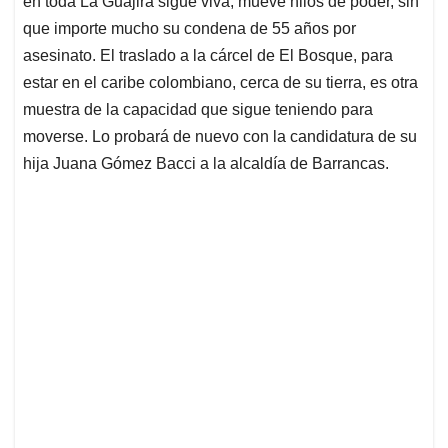
en toda La Guajira sigue viva, mueve hilos de poder, sin
A
o
d
d
p
o
I
s
que importe mucho su condena de 55 años por
p
k
n
asesinato. El traslado a la cárcel de El Bosque, para
estar en el caribe colombiano, cerca de su tierra, es otra
muestra de la capacidad que sigue teniendo para
moverse. Lo probará de nuevo con la candidatura de su
hija Juana Gómez Bacci a la alcaldía de Barrancas.