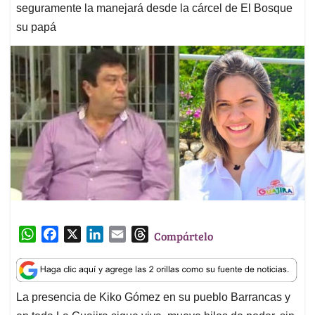
seguramente la manejará desde la cárcel de El Bosque
su papá
W
F
X
L
E
T
Compártelo
h
a
i
m
h
a
c
n
a
r
t
e
k
i
e
La presencia de Kiko Gómez en su pueblo Barrancas y
s
b
e
l
a