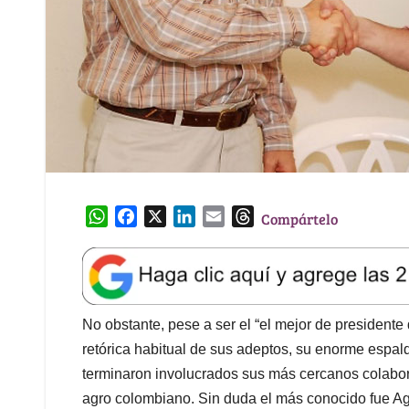
W
F
X
L
E
T
Compártelo
h
a
i
m
h
a
c
n
a
r
t
e
k
i
e
s
b
e
l
a
A
o
d
d
No obstante, pese a ser el “el mejor de president
p
o
I
s
retórica habitual de sus adeptos, su enorme espalda
p
k
n
terminaron involucrados sus más cercanos colabora
agro colombiano. Sin duda el más conocido fue Agr