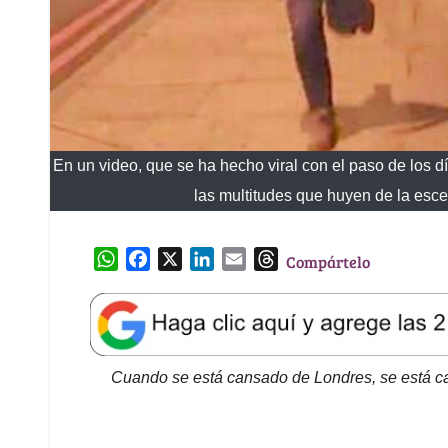
En un video, que se ha hecho viral con el paso de los 
las multitudes que huyen de la esc
W
F
X
L
E
T
Compártelo
h
a
i
m
h
a
c
n
a
r
t
e
k
i
e
s
b
e
l
a
A
o
d
d
Cuando se está cansado de Londres, se está can
p
o
I
s
p
k
n