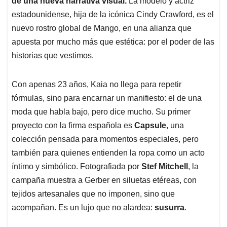
p
o
I
s
de una nueva narrativa visual.
La modelo y actriz
p
k
n
estadounidense, hija de la icónica Cindy Crawford, es el
nuevo rostro global de Mango, en una alianza que
apuesta por mucho más que estética: por el poder de las
historias que vestimos.
Con apenas 23 años, Kaia no llega para repetir
fórmulas, sino para encarnar un manifiesto: el de una
moda que habla bajo, pero dice mucho. Su primer
proyecto con la firma española es
Capsule
, una
colección pensada para momentos especiales, pero
también para quienes entienden la ropa como un acto
íntimo y simbólico. Fotografiada por
Stef Mitchell
, la
campaña muestra a Gerber en siluetas etéreas, con
tejidos artesanales que no imponen, sino que
acompañan. Es un lujo que no alardea:
susurra
.