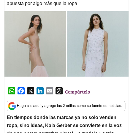
apuesta por algo más que la ropa
W
F
X
L
E
T
Compártelo
h
a
i
m
h
a
c
n
a
r
t
e
k
i
e
En tiempos donde las marcas ya no solo venden
s
b
e
l
a
ropa, sino ideas, Kaia Gerber se convierte en la voz
A
o
d
d