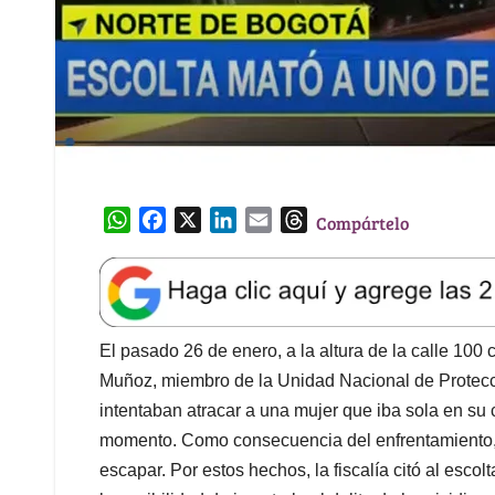
W
F
X
L
E
T
Compártelo
h
a
i
m
h
a
c
n
a
r
t
e
k
i
e
s
b
e
l
a
A
o
d
d
El pasado 26 de enero, a la altura de la calle 100 
p
o
I
s
Muñoz, miembro de la Unidad Nacional de Protecc
p
k
n
intentaban atracar a una mujer que iba sola en su
momento. Como consecuencia del enfrentamiento, u
escapar. Por estos hechos, la fiscalía citó al escol