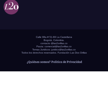
Calle 98a # 51-69 La Castellana
Bogotá, Colombia.
contacto @las2orillas.co
Pauta:
comercial@las2orillas.co
Temas Juridicos:
juridico@las2orillas.co
Todos los derechos reservados. Fundación Las Dos Orillas
¿Quiénes somos?
Política de Privacidad