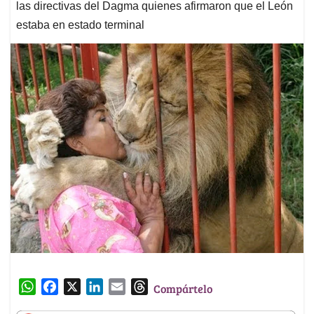
las directivas del Dagma quienes afirmaron que el León
estaba en estado terminal
W
F
X
L
E
T
Compártelo
h
a
i
m
h