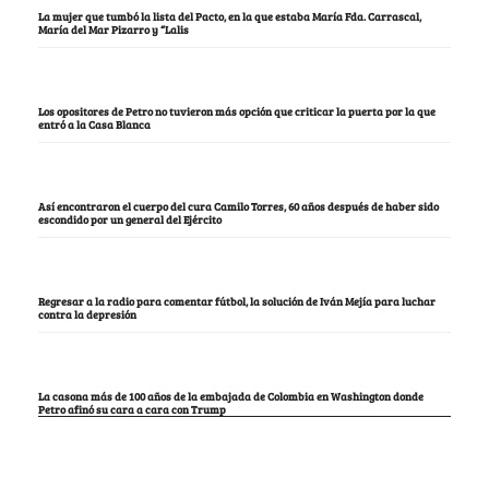
La mujer que tumbó la lista del Pacto, en la que estaba María Fda. Carrascal,
María del Mar Pizarro y “Lalis
Los opositores de Petro no tuvieron más opción que criticar la puerta por la que
entró a la Casa Blanca
Así encontraron el cuerpo del cura Camilo Torres, 60 años después de haber sido
escondido por un general del Ejército
Regresar a la radio para comentar fútbol, la solución de Iván Mejía para luchar
contra la depresión
La casona más de 100 años de la embajada de Colombia en Washington donde
Petro afinó su cara a cara con Trump