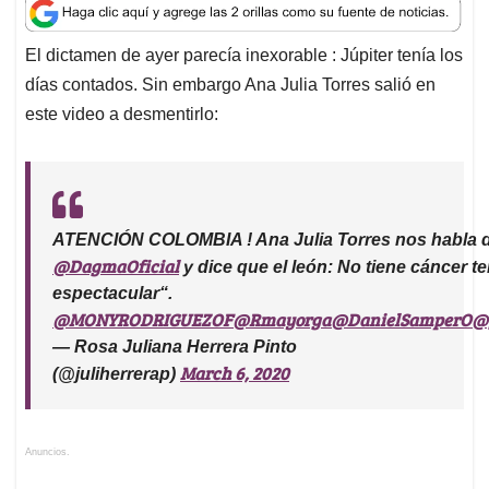
a
c
n
a
r
t
e
k
i
e
El dictamen de ayer parecía inexorable : Júpiter tenía los
s
b
e
l
a
días contados. Sin embargo Ana Julia Torres salió en
A
o
d
d
p
o
I
s
este video a desmentirlo:
p
k
n
ATENCIÓN COLOMBIA ! Ana Julia Torres nos habla d
@DagmaOficial
y dice que el león: No tiene cáncer 
espectacular“.
@MONYRODRIGUEZOF
@Rmayorga
@DanielSamperO
@
— Rosa Juliana Herrera Pinto
March 6, 2020
(@juliherrerap)
Anuncios.