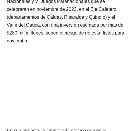
p
k
n
Nacionales y VI Juegos Paranacionales que se
celebrarán en noviembre de 2023, en el Eje Cafetero
(departamentos de Caldas, Risaralda y Quindío) y el
Valle del Cauca, con una inversión estimada por más de
$280 mil millones, tienen el riesgo de no estar listos para
noviembre.
En su denuncia, la Contraloría precisó que en el