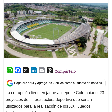
W
F
X
L
E
T
Compártelo
h
a
i
m
h
a
c
n
a
r
t
e
k
i
e
La corrupción tiene en jaque al deporte Colombiano, 23
s
b
e
l
a
proyectos de infraestructura deportiva que serían
A
o
d
d
p
o
I
s
utilizados para la realización de los XXII Juegos