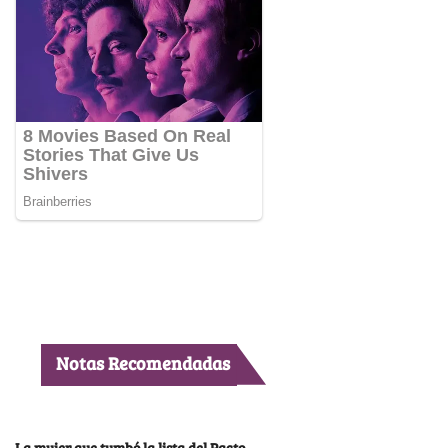
Notas Recomendadas
La mujer que tumbó la lista del Pacto,