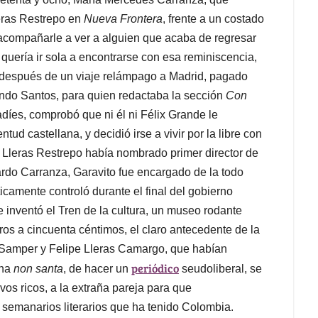
leras Restrepo en
Nueva Frontera
, frente a un costado
 acompañarle a ver a alguien que acaba de regresar
 quería ir sola a encontrarse con esa reminiscencia,
 después de un viaje relámpago a Madrid, pagado
ndo Santos, para quien redactaba la sección
Con
íes, comprobó que ni él ni Félix Grande le
ud castellana, y decidió irse a vivir por la libre con
Lleras Restrepo había nombrado primer director de
ardo Carranza, Garavito fue encargado de la todo
ticamente controló durante el final del gobierno
 inventó el Tren de la cultura, un museo rodante
bros a cincuenta céntimos, el claro antecedente de la
 Samper y Felipe Lleras Camargo, que habían
periódico
una
non santa
, de hacer un
seudoliberal, se
vos ricos, a la extraña pareja para que
 semanarios literarios que ha tenido Colombia.