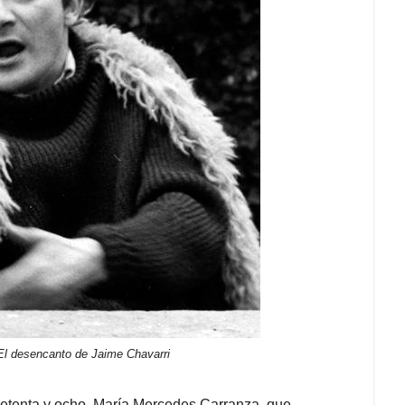
 El desencanto de Jaime Chavarri
 setenta y ocho, María Mercedes Carranza, que