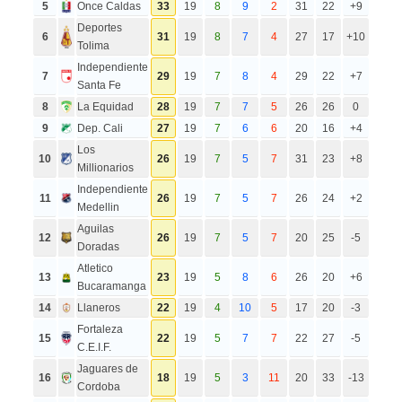
5
Once Caldas
33
19
8
9
2
31
22
+9
Deportes
6
31
19
8
7
4
27
17
+10
Tolima
Independiente
7
29
19
7
8
4
29
22
+7
Santa Fe
8
La Equidad
28
19
7
7
5
26
26
0
9
Dep. Cali
27
19
7
6
6
20
16
+4
Los
10
26
19
7
5
7
31
23
+8
Millionarios
Independiente
11
26
19
7
5
7
26
24
+2
Medellin
Aguilas
12
26
19
7
5
7
20
25
-5
Doradas
Atletico
13
23
19
5
8
6
26
20
+6
Bucaramanga
14
Llaneros
22
19
4
10
5
17
20
-3
Fortaleza
15
22
19
5
7
7
22
27
-5
C.E.I.F.
Jaguares de
16
18
19
5
3
11
20
33
-13
Cordoba