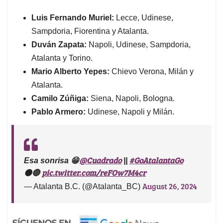
Luis Fernando Muriel:
Lecce, Udinese,
Sampdoria, Fiorentina y Atalanta.
Duván Zapata:
Napoli, Udinese, Sampdoria,
Atalanta y Torino.
Mario Alberto Yepes:
Chievo Verona, Milán y
Atalanta.
Camilo Zúñiga:
Siena, Napoli, Bologna.
Pablo Armero:
Udinese, Napoli y Milán.
@Cuadrado
#GoAtalantaGo
Esa sonrisa 😁
||
pic.twitter.com/reFOw7M4cr
⚫️🔵
August 26, 2024
— Atalanta B.C. (@Atalanta_BC)