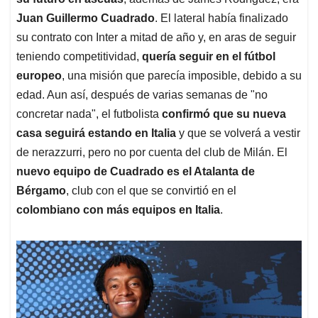
A
o
d
d
p
o
I
s
Juan Guillermo Cuadrado
. El lateral había finalizado
p
k
n
su contrato con Inter a mitad de año y, en aras de seguir
teniendo competitividad,
quería seguir en el fútbol
europeo
, una misión que parecía imposible, debido a su
edad. Aun así, después de varias semanas de "no
concretar nada", el futbolista
confirmó que su nueva
casa seguirá estando en Italia
y que se volverá a vestir
de nerazzurri, pero no por cuenta del club de Milán. El
nuevo equipo de Cuadrado es el Atalanta de
Bérgamo
, club con el que se convirtió en el
colombiano con más equipos en Italia
.