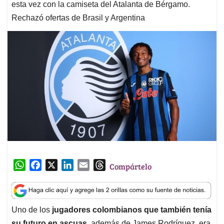
esta vez con la camiseta del Atalanta de Bérgamo.
Rechazó ofertas de Brasil y Argentina
W
F
X
L
E
T
Compártelo
h
a
i
m
h
a
c
n
a
r
t
e
k
i
e
Uno de los
jugadores colombianos que también tenía
s
b
e
l
a
su futuro en ascuas
, además de James Rodríguez, era