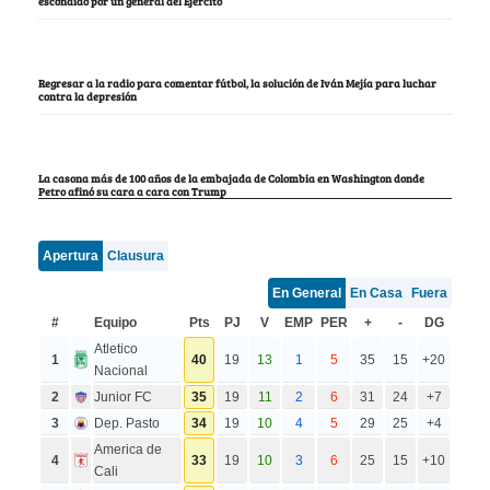
escondido por un general del Ejército
Regresar a la radio para comentar fútbol, la solución de Iván Mejía para luchar
contra la depresión
La casona más de 100 años de la embajada de Colombia en Washington donde
Petro afinó su cara a cara con Trump
Apertura
Clausura
En General
En Casa
Fuera
#
Equipo
Pts
PJ
V
EMP
PER
+
-
DG
Atletico
1
40
19
13
1
5
35
15
+20
Nacional
2
Junior FC
35
19
11
2
6
31
24
+7
3
Dep. Pasto
34
19
10
4
5
29
25
+4
America de
4
33
19
10
3
6
25
15
+10
Cali