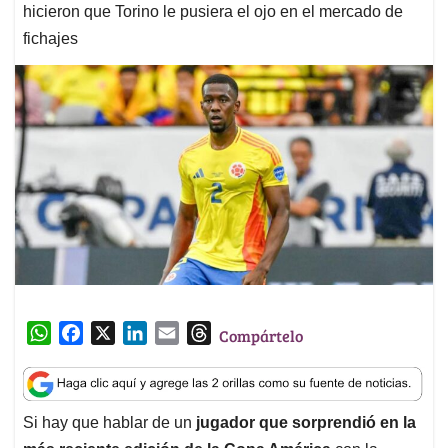
hicieron que Torino le pusiera el ojo en el mercado de
fichajes
W
F
X
L
E
T
Compártelo
h
a
i
m
h
a
c
n
a
r
t
e
k
i
e
Si hay que hablar de un
jugador que sorprendió en la
s
b
e
l
a