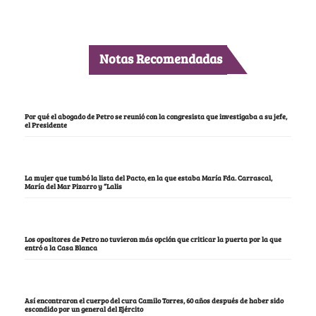
Notas Recomendadas
Por qué el abogado de Petro se reunió con la congresista que investigaba a su jefe,
el Presidente
La mujer que tumbó la lista del Pacto, en la que estaba María Fda. Carrascal,
María del Mar Pizarro y “Lalis
Los opositores de Petro no tuvieron más opción que criticar la puerta por la que
entró a la Casa Blanca
Así encontraron el cuerpo del cura Camilo Torres, 60 años después de haber sido
escondido por un general del Ejército