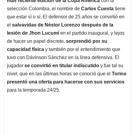
más reciente edición de la Copa América
con la
A
o
d
d
p
o
I
s
selección Colombia, el nombre de
Carlos Cuesta
tiene
p
k
n
que estar sí o sí. El defensor de 25 años se convirtió en
el
salvavidas de Néstor Lorenzo después de la
lesión de Jhon Lucumí
en el partido inaugural, y lejos
de hacer un papel discreto,
sorprendió por su
capacidad física
y también por el entendimiento que
tuvo con Dávinson Sánchez en la línea defensiva. El
jugador
se convirtió en titular indiscutido
y fue tal su
nivel, que en las últimas horas se conoció que el
Torino
presentó una oferta para hacerse con sus servicios
para la temporada 24/25.