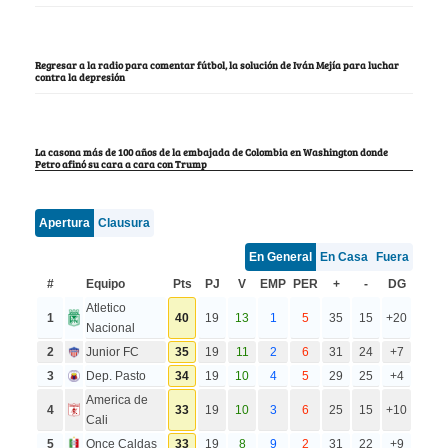
Regresar a la radio para comentar fútbol, la solución de Iván Mejía para luchar
contra la depresión
La casona más de 100 años de la embajada de Colombia en Washington donde
Petro afinó su cara a cara con Trump
Apertura
Clausura
En General
En Casa
Fuera
#
Equipo
Pts
PJ
V
EMP
PER
+
-
DG
Atletico
1
40
19
13
1
5
35
15
+20
Nacional
2
Junior FC
35
19
11
2
6
31
24
+7
3
Dep. Pasto
34
19
10
4
5
29
25
+4
America de
4
33
19
10
3
6
25
15
+10
Cali
5
Once Caldas
33
19
8
9
2
31
22
+9