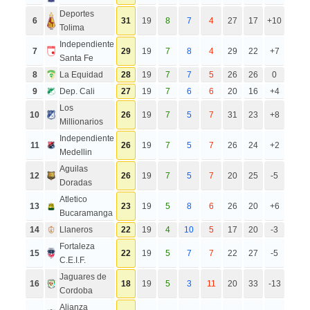
Deportes
6
31
19
8
7
4
27
17
+10
Tolima
Independiente
7
29
19
7
8
4
29
22
+7
Santa Fe
8
La Equidad
28
19
7
7
5
26
26
0
9
Dep. Cali
27
19
7
6
6
20
16
+4
Los
10
26
19
7
5
7
31
23
+8
Millionarios
Independiente
11
26
19
7
5
7
26
24
+2
Medellin
Aguilas
12
26
19
7
5
7
20
25
-5
Doradas
Atletico
13
23
19
5
8
6
26
20
+6
Bucaramanga
14
Llaneros
22
19
4
10
5
17
20
-3
Fortaleza
15
22
19
5
7
7
22
27
-5
C.E.I.F.
Jaguares de
16
18
19
5
3
11
20
33
-13
Cordoba
Alianza