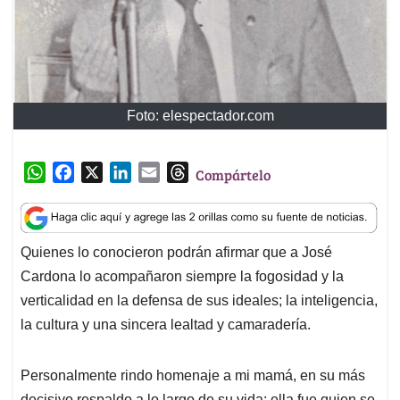
Foto: elespectador.com
W
F
X
L
E
T
Compártelo
h
a
i
m
h
a
c
n
a
r
t
e
k
i
e
Quienes lo conocieron podrán afirmar que a José
s
b
e
l
a
Cardona lo acompañaron siempre la fogosidad y la
A
o
d
d
p
o
I
s
verticalidad en la defensa de sus ideales; la inteligencia,
p
k
n
la cultura y una sincera lealtad y camaradería.
Personalmente rindo homenaje a mi mamá, en su más
decisivo respaldo a lo largo de su vida; ella fue quien se