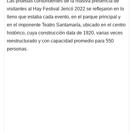
Las pruebas contundentes de la masiva presencia de
s
b
e
l
a
visitantes al Hay Festival Jericó 2022 se reflejaron en lo
A
o
d
d
p
o
I
s
lleno que estaba cada evento, en el parque principal y
p
k
n
en el imponente Teatro Santamaría, ubicado en el centro
histórico, cuya construcción data de 1920, varias veces
reestructurado y con capacidad promedio para 550
personas.