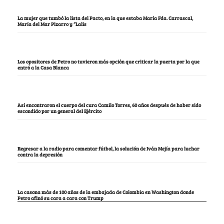
La mujer que tumbó la lista del Pacto, en la que estaba María Fda. Carrascal,
María del Mar Pizarro y “Lalis
Los opositores de Petro no tuvieron más opción que criticar la puerta por la que
entró a la Casa Blanca
Así encontraron el cuerpo del cura Camilo Torres, 60 años después de haber sido
escondido por un general del Ejército
Regresar a la radio para comentar fútbol, la solución de Iván Mejía para luchar
contra la depresión
La casona más de 100 años de la embajada de Colombia en Washington donde
Petro afinó su cara a cara con Trump