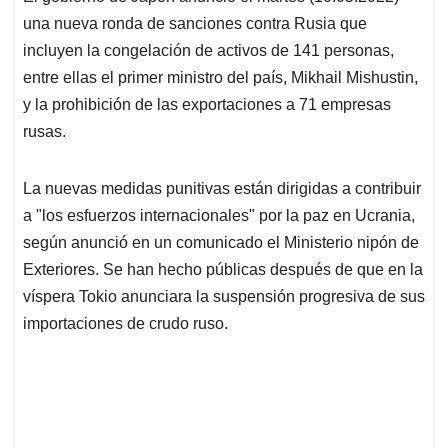
s
b
e
l
a
una nueva ronda de sanciones contra Rusia que
A
o
d
d
p
o
I
s
incluyen la congelación de activos de 141 personas,
p
k
n
entre ellas el primer ministro del país, Mikhail Mishustin,
y la prohibición de las exportaciones a 71 empresas
rusas.
La nuevas medidas punitivas están dirigidas a contribuir
a "los esfuerzos internacionales" por la paz en Ucrania,
según anunció en un comunicado el Ministerio nipón de
Exteriores. Se han hecho públicas después de que en la
víspera Tokio anunciara la suspensión progresiva de sus
importaciones de crudo ruso.