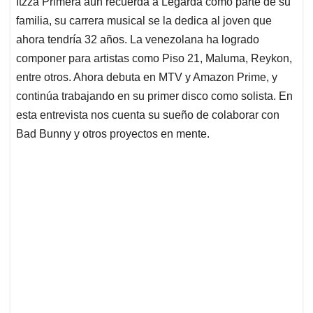
Itzza Primera aún recuerda a Legarda como parte de su
s
b
e
l
a
familia, su carrera musical se la dedica al joven que
A
o
d
d
p
o
I
s
ahora tendría 32 años. La venezolana ha logrado
p
k
n
componer para artistas como Piso 21, Maluma, Reykon,
entre otros. Ahora debuta en MTV y Amazon Prime, y
continúa trabajando en su primer disco como solista. En
esta entrevista nos cuenta su sueño de colaborar con
Bad Bunny y otros proyectos en mente.