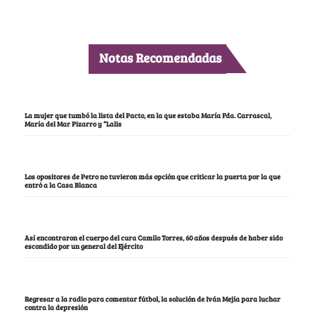
Notas Recomendadas
La mujer que tumbó la lista del Pacto, en la que estaba María Fda. Carrascal,
María del Mar Pizarro y “Lalis
Los opositores de Petro no tuvieron más opción que criticar la puerta por la que
entró a la Casa Blanca
Así encontraron el cuerpo del cura Camilo Torres, 60 años después de haber sido
escondido por un general del Ejército
Regresar a la radio para comentar fútbol, la solución de Iván Mejía para luchar
contra la depresión