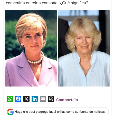
convertiría en reina consorte. ¿Qué significa?
W
F
X
L
E
T
Compártelo
h
a
i
m
h
a
c
n
a
r