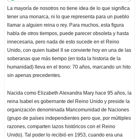
t
e
k
i
e
La mayoría de nosotros no tiene idea de lo que significa
s
b
e
l
a
tener una monarca, ni lo que representa para un pueblo
A
o
d
d
p
o
I
s
llamar a alguien reina o rey. Para muchos, esta figura
p
k
n
habla de otros tiempos, puede parecer obsoleta y hasta
innecesaria, pero nada de esto sucede en el Reino
Unido, con quien Isabel II se convierte hoy en una de las
soberanas que más tiempo (en toda la historia de la
humanidad) lleva en el trono: 70 años, marcando un hito
sin apenas precedentes.
Nacida como Elizabeth Alexandra Mary hace 95 años, la
reina Isabel es gobernante del Reino Unido y preside la
organización denominada Mancomunidad de Naciones
(grupo de países independientes pero que, por múltiples
razones, comparten lazos históricos con el Reino
Unido). Tal poder lo recibió en 1953, cuando era una