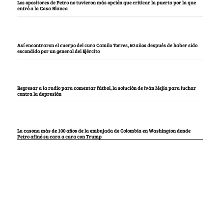
Los opositores de Petro no tuvieron más opción que criticar la puerta por la que
entró a la Casa Blanca
Así encontraron el cuerpo del cura Camilo Torres, 60 años después de haber sido
escondido por un general del Ejército
Regresar a la radio para comentar fútbol, la solución de Iván Mejía para luchar
contra la depresión
La casona más de 100 años de la embajada de Colombia en Washington donde
Petro afinó su cara a cara con Trump