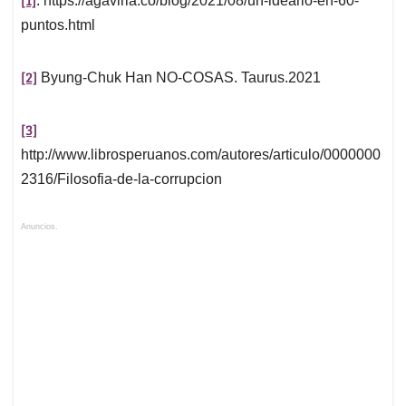
. https://agaviria.co/blog/2021/08/un-ideario-en-60-
puntos.html
[2]
Byung-Chuk Han NO-COSAS. Taurus.2021
[3]
http://www.librosperuanos.com/autores/articulo/0000000
2316/Filosofia-de-la-corrupcion
Anuncios.