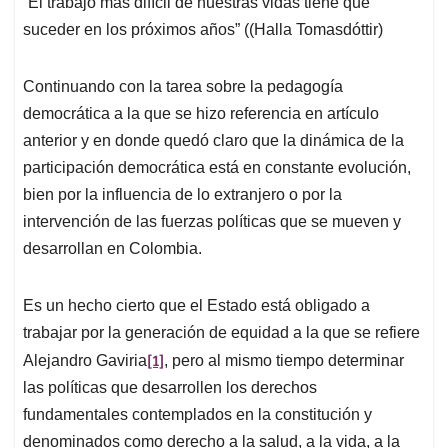
“El trabajo más difícil de nuestras vidas tiene que
s
b
e
l
a
suceder en los próximos años” ((Halla Tomasdóttir)
A
o
d
d
p
o
I
s
p
k
n
Continuando con la tarea sobre la pedagogía
democrática a la que se hizo referencia en artículo
anterior y en donde quedó claro que la dinámica de la
participación democrática está en constante evolución,
bien por la influencia de lo extranjero o por la
intervención de las fuerzas políticas que se mueven y
desarrollan en Colombia.
Es un hecho cierto que el Estado está obligado a
trabajar por la generación de equidad a la que se refiere
[1]
Alejandro Gaviria
, pero al mismo tiempo determinar
las políticas que desarrollen los derechos
fundamentales contemplados en la constitución y
denominados como derecho a la salud, a la vida, a la