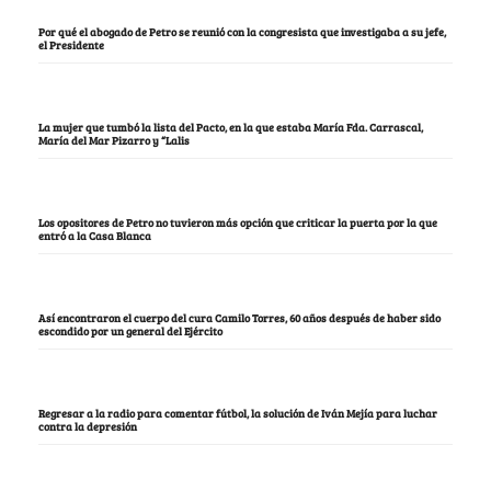
Por qué el abogado de Petro se reunió con la congresista que investigaba a su jefe,
el Presidente
La mujer que tumbó la lista del Pacto, en la que estaba María Fda. Carrascal,
María del Mar Pizarro y “Lalis
Los opositores de Petro no tuvieron más opción que criticar la puerta por la que
entró a la Casa Blanca
Así encontraron el cuerpo del cura Camilo Torres, 60 años después de haber sido
escondido por un general del Ejército
Regresar a la radio para comentar fútbol, la solución de Iván Mejía para luchar
contra la depresión