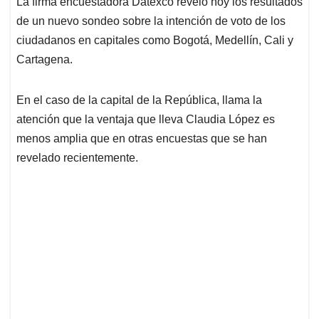
La firma encuestadora Datexco reveló hoy los resultados
s
b
e
l
a
de un nuevo sondeo sobre la intención de voto de los
A
o
d
d
p
o
I
s
ciudadanos en capitales como Bogotá, Medellín, Cali y
p
k
n
Cartagena.
En el caso de la capital de la República, llama la
atención que la ventaja que lleva Claudia López es
menos amplia que en otras encuestas que se han
revelado recientemente.