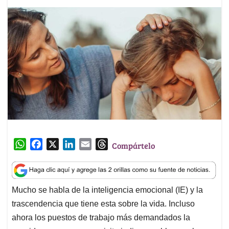
W
F
X
L
E
T
Compártelo
h
a
i
m
h
a
c
n
a
r
t
e
k
i
e
Mucho se habla de la inteligencia emocional (IE) y la
s
b
e
l
a
trascendencia que tiene esta sobre la vida. Incluso
A
o
d
d
p
o
I
s
ahora los puestos de trabajo más demandados la