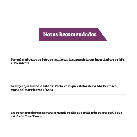
Notas Recomendadas
Por qué el abogado de Petro se reunió con la congresista que investigaba a su jefe,
el Presidente
La mujer que tumbó la lista del Pacto, en la que estaba María Fda. Carrascal,
María del Mar Pizarro y “Lalis
Los opositores de Petro no tuvieron más opción que criticar la puerta por la que
entró a la Casa Blanca